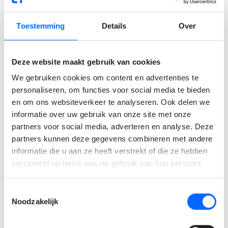
je goed uit de slag trekken in het Engels.
Uitgebreide opleidings- en
🌐
www.wearefaktor.com
doorgroeimogelijkheden.
Toestemming
Details
Over
Groepsverzekering.
Sales Consultant - Gent
Hospitalisatieverzekering.
Deze website maakt gebruik van cookies
Maaltijdcheques.
Gent
Recruitment consultant
Een moderne werkomgeving waar veiligheid,
We gebruiken cookies om content en advertenties te
Sales Consultant
kwaliteit en teamwork centraal staan.
personaliseren, om functies voor social media te bieden
en om ons websiteverkeer te analyseren. Ook delen we
Ben jij een geboren verkoper met een neus voor
informatie over uw gebruik van onze site met onze
menselijk potentieel? Heb je zin in een uitdagende
partners voor social media, adverteren en analyse. Deze
Hoe zal jouw takenpakket eruit zien?
job waar prestaties echt beloond worden en waar
partners kunnen deze gegevens combineren met andere
teamwork centraal staat? Dan ben jij misschien wel
informatie die u aan ze heeft verstrekt of die ze hebben
Na een intensieve onboarding waarin je alle
de commerciële kracht die Faktor zoekt!
verzameld op basis van uw gebruik van hun services.
kneepjes van het vak leert, ga je aan de slag met je
eigen klantenportfolio. Wat mag je verwachten:
Toestemmingsselectie
Je zoekt actief naar nieuwe bedrijven om samen
Faktor is een gespecialiseerd recruitmentbureau
Noodzakelijk
te werken en bezoekt hen om onze aanpak voor
voor technische profielen in de engineeringwereld.
te stellen.
Met een dynamisch team van 40 collega’s zorgen