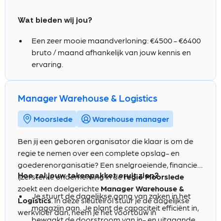
en Lean-technieken.
Je bent communicatief sterk in zowel het
Wat bieden wij jou?
Nederlands als Engels.
Een zeer mooie maandverloning: €4500 - €6400
bruto / maand afhankelijk van jouw kennis en
ervaring.
Een functie in een dynamisch en groeiend
productiebedrijf met een open en collegiale
Manager Warehouse & Logistics
cultuur.
Mogelijkheden voor interne opleiding en
Moorslede
Warehouse manager
persoonlijke begeleiding.
Ben jij een geboren organisator die klaar is om de
Een competitief salarispakket.
regie te nemen over een complete opslag- en
Extralegale voordelen zoals groepsverzekering.
goederenorganisatie? Een snelgroeiende, financieel
Hospitalisatieverzekering.
Hoe zal jouw takenpakket eruit zien?
ijzersterke onderneming in de
regio Moorslede
Maaltijdcheques.
zoekt een doelgerichte
Manager Warehouse &
Je stuurt de dagelijkse gang van zaken in het
Een omgeving waar integratie en diversiteit
Logistics
. In deze sleutelrol stuur je de dagelijkse
magazijn aan. Je plant de capaciteit efficiënt in,
belangrijk zijn.
werkvloer aan, neem je het voortouw in
bewaakt de doorstroom van in- en uitgaande