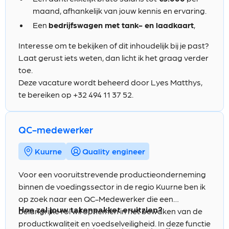
wettelijke verplichtingen.
duidelijke rapporten opstellen.
maand, afhankelijk van jouw kennis en ervaring.
Opmaken van rapporten en opvolgen van
Een
bedrijfswagen met tank- en laadkaart
,
veiligheidsdocumentatie.
zodat je je vlot kan verplaatsen naar
Interesse om te bekijken of dit inhoudelijk bij je past?
Zelfstandig organiseren van je planning,
verschillende klantensites en werven.
Laat gerust iets weten, dan licht ik het graag verder
afspraken, werfbezoeken en administratie.
Maaltijdvergoedingen van €17
per gewerkte
toe.
Bijdragen aan veilige en kwalitatieve projecten
dag, waardoor je dagelijks mooi wat uitspaart.
Deze vacature wordt beheerd door Lyes Matthys,
bij verschillende klanten.
Een
groepsverzekering
waarmee je verder
te bereiken op +32 494 11 37 52.
bouwt aan financiële zekerheid op lange termijn.
Een
hospitalisatieverzekering
voor extra
QC-medewerker
bescherming bij medische kosten.
Een
bonusplan
als extra waardering bovenop je
Kuurne
Quality engineer
vaste pakket.
32 vakantiedagen
, waardoor je naast je job ook
Voor een vooruitstrevende productieonderneming
voldoende ruimte hebt voor ontspanning.
binnen de voedingssector in de regio Kuurne ben ik
De mogelijkheid om administratie en
op zoek naar een QC-Medewerker die een
rapportage deels van thuis uit te doen.
Hoe zal jouw takenpakket eruitzien?
belangrijke rol wil opnemen in het bewaken van de
productkwaliteit en voedselveiligheid. In deze functie
Een functie met veel autonomie waarin je zelf je