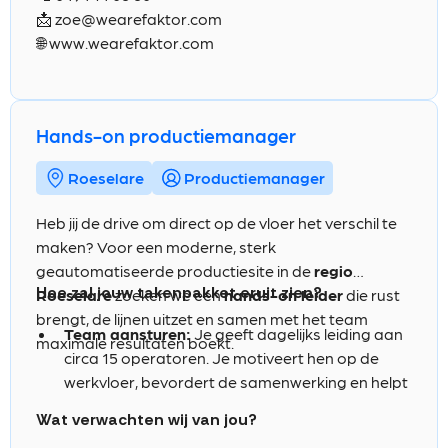
maandelijks extra netto koopkracht krijgt.
Je beschikt over een zeer goede kennis van het
📩 zoe@wearefaktor.com
Nederlands en Frans, bent communicatief sterk
Je ontvangt
ecocheques
, waarmee je
🌐
www.wearefaktor.com
en werkt zelfstandig en gestructureerd.
bijkomende voordelen geniet voor duurzame
aankopen.
Je beschikt over een
hospitalisatieverzekering
,
Hands-on productiemanager
zodat je beschermd bent tegen onverwachte
medische kosten.
Roeselare
Productiemanager
Je bouwt via een
groepsverzekering
extra
financiële zekerheid op voor de toekomst.
Heb jij de drive om direct op de vloer het verschil te
Je krijgt een
bedrijfswagen naar keuze met
maken? Voor een moderne, sterk
laadkaart of tankkaart
, zodat je comfortabel
geautomatiseerde productiesite in de
regio
en flexibel naar projecten kan verplaatsen.
Hoe zal jouw takenpakket eruit zien?
Roeselare
zoeken we een
hands-on leider
die rust
Je geniet van
glijdende werkuren
en de
brengt, de lijnen uitzet en samen met het team
Team aansturen:
Je geeft dagelijks leiding aan
mogelijkheid tot thuiswerk, waardoor je jouw
maximale resultaten boekt.
circa 15 operatoren. Je motiveert hen op de
werk en privéleven optimaal kan combineren.
werkvloer, bevordert de samenwerking en helpt
Je krijgt toegang tot
uitgebreide
hen zich verder te ontwikkelen.
opleidingsmogelijkheden
, zodat je jouw
Wat verwachten wij van jou?
Productie & kwaliteit bewaken:
Je stuurt op
technische kennis en expertise verder kan