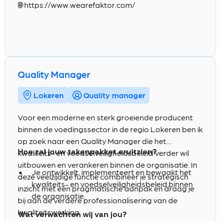
🌐
https://www.wearefaktor.com/
kwaliteitsstrategie van de onderneming
kwaliteitsdocumentatie en
bepaalt.
traceerbaarheidssystemen en zorgt voor een
Veel autonomie, verantwoordelijkheid en ruimte
correcte administratieve opvolging.
om eigen verbeterinitiatieven uit te werken.
Je ondersteunt en coacht leidinggevenden en
Een stabiele werkomgeving met een sterke
medewerkers zodat kwaliteit en
toekomstvisie, waar persoonlijke ontwikkeling
Quality Manager
voedselveiligheid op elk niveau worden
en doorgroeimogelijkheden worden
verankerd.
aangemoedigd.
Lokeren
Quality manager
Je werkt samen met verschillende afdelingen
aan optimalisatieprojecten en stimuleert een
Voor een moderne en sterk groeiende producent
cultuur van continue verbetering.
binnen de voedingssector in de regio Lokeren ben ik
Je onderhoudt contacten met klanten,
op zoek naar een Quality Manager die het
leveranciers en externe instanties en bent het
Hoe zal jouw takenpakket eruitzien?
kwaliteits- en voedselveiligheidsbeleid verder wil
aanspreekpunt voor kwaliteitsgerelateerde
uitbouwen en verankeren binnen de organisatie. In
vraagstukken.
Je ontwikkelt, implementeert en bewaakt het
deze veelzijdige functie combineer je strategisch
kwaliteits- en voedselveiligheidsbeleid binnen
inzicht met een pragmatische aanpak en draag je
de organisatie.
bij aan de verdere professionalisering van de
Je optimaliseert het
kwaliteitswerking.
Wat verwachten wij van jou?