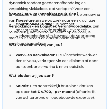
dynamiek rondom goederenafhandeling en
met korte lijnen en volop ruimte voor eigen
verpakking vlekkeloos laat verlopen? Voor een
initiatief.
Hoe zal jouw takenpakket eruit zien?
ambitieuze, financieel stabiele speler in de omgeving
van
Roeselare
zijn we op zoek naar een krachtige
Operationele leiding:
Je bent het
Verpakkings- en Logistiek Verantwoordelijke
. Een
aanspreekpunt in de praktijk. Je verdeelt
rol waarin jij het voortouw neemt op de vloer, je
werkzaamheden slim, bewaakt de voortgang
mensen inspireert en operationele stromen
van in- en uitgaande ladingen en waarborgt
continue stroomlijnt.
Wat verwachten wij van jou?
een continue doorloop van
verpakkingsmaterialen.
Werk- en denkniveau:
HBO/Bachelor werk- en
Mensen stimuleren:
Je coacht de medewerkers
denkniveau, verkregen via een diploma of door
op de werkvloer, borgt een prettige
aantoonbare ervaring binnen logistiek,
samenwerking en helpt het team om dagelijks
distributie of packaging.
Wat bieden wij jou aan?
het beste uit zichzelf te halen.
Ervaring:
Aantoonbare staat van dienst in het
Procesoptimalisatie:
Je analyseert de
aansturen, coördineren of aanjagen van
Salaris:
Een aantrekkelijk brutoloon dat kan
bestaande werkmethoden rond verpakking en
operationele teams.
oplopen
tot € 4.700,- per maand
(afhankelijk
opslag, identificeert vertragingen of
van achtergrond en opgebouwde expertise).
Competenties:
Een no-nonsense instelling,
foutmarges en voert effectieve verbeteringen
sterk organisatievermogen en een
Mobiliteit:
Een representatieve bedrijfswagen
door.