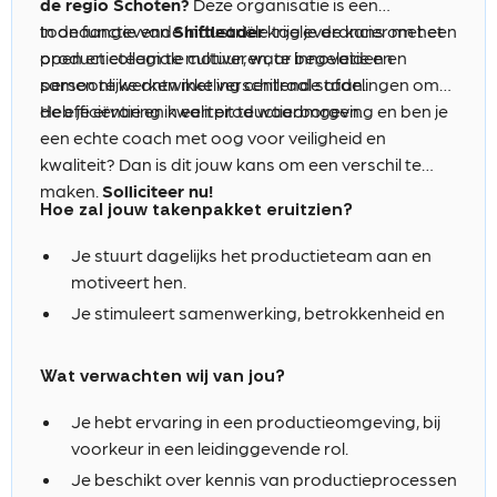
de regio Schoten?
Deze organisatie is een
staan.
toonaangevende industriële toeleverancier met een
In de functie van
Shiftleader
krijg je de kans om het
open en collegiale cultuur, waar innovatie en
productieteam te motiveren, te begeleiden en
persoonlijke ontwikkeling centraal staan.
samen te werken met verschillende afdelingen om
de efficiëntie en kwaliteit te waarborgen.
Heb je ervaring in een productieomgeving en ben je
een echte coach met oog voor veiligheid en
kwaliteit? Dan is dit jouw kans om een verschil te
maken.
Solliciteer nu!
Hoe zal jouw takenpakket eruitzien?
Je stuurt dagelijks het productieteam aan en
motiveert hen.
Je stimuleert samenwerking, betrokkenheid en
persoonlijke ontwikkeling binnen de ploeg.
Je ziet toe op naleving van
Wat verwachten wij van jou?
veiligheidsvoorschriften en kwaliteit.
Je hebt ervaring in een productieomgeving, bij
Je analyseert KPI's en initieert verbeteracties.
voorkeur in een leidinggevende rol.
Je past Lean-methodes toe zoals 5S, Kaizen en
Je beschikt over kennis van productieprocessen
RCA.