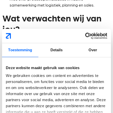
samenwerking met logistiek, planning en sales.
Wat verwachten wij van
jou?
Natuurlijk leider:
Je bent een rasechte people
manager die het beste in mensen naar boven haalt.
Toestemming
Details
Over
Ervaring of Ambitie:
Je hebt reeds een stevige
leidinggevende ervaring opgebouwd binnen een
productieomgeving (ervaring in de voeding is een
Deze website maakt gebruik van cookies
absolute plus).
Of
je bent een ambitieuze high-potential
We gebruiken cookies om content en advertenties te
met de juiste drive die klaar is voor deze stap.
personaliseren, om functies voor social media te bieden
Organisatorisch talent:
Je bent gestructureerd,
en om ons websiteverkeer te analyseren. Ook delen we
analytisch en stressbestendig. Schakelen in een
informatie over uw gebruik van onze site met onze
dynamische omgeving geeft jou juist energie.
partners voor social media, adverteren en analyse. Deze
Talentknopen:
Je communiceert helder en vlot. Je
partners kunnen deze gegevens combineren met andere
spreekt perfect Nederlands en trekt vlot je streng in het
informatie die u aan ze heeft verstrekt of die ze hebben