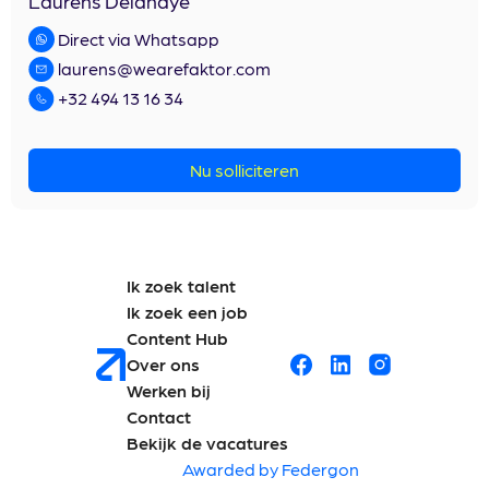
Laurens Delahaye
Direct via Whatsapp
laurens@wearefaktor.com
+32 494 13 16 34
Nu solliciteren
Ik zoek talent
Ik zoek een job
Content Hub
Over ons
Werken bij
Contact
Bekijk de vacatures
Awarded by Federgon