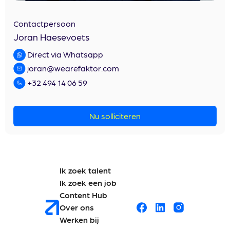
Contactpersoon
Joran Haesevoets
Direct via Whatsapp
joran@wearefaktor.com
+32 494 14 06 59
Nu solliciteren
Ik zoek talent
Ik zoek een job
Content Hub
Over ons
Werken bij