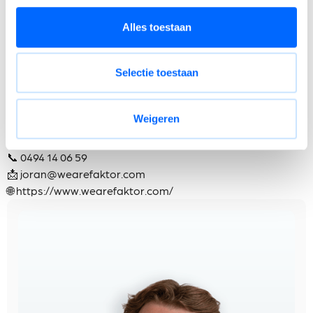
Doorgroeimogelijkheden en opleidingen om jouw
technische en persoonlijke vaardigheden verder te
Alles toestaan
ontwikkelen.
Een stabiele werkomgeving waar innovatie, respect en
Selectie toestaan
samenwerking de basis vormen van het dagelijks
succes.
Weigeren
Deze vacature wordt beheerd door Joran Haesevoets
📞 0494 14 06 59
📩
joran@wearefaktor.com
🌐
https://www.wearefaktor.com/