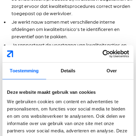
zorgt ervoor dat kwaliteitsprocedures correct worden
toegepast op de werkvloer.
Je werkt nauw samen met verschillende interne
afdelingen om kwaliteitsrisico's te identificeren en
preventief aan te pakken.
Je rapporteert de voortgang van kwaliteitsacties en
verbeterprojecten aan de Quality Manager.
Je draagt actief bij aan de verdere professionalisering
van het kwaliteitsmanagementsysteem en stimuleert
Toestemming
Details
Over
een cultuur van continue verbetering.
Wat verwachten wij van
Deze website maakt gebruik van cookies
jou?
We gebruiken cookies om content en advertenties te
personaliseren, om functies voor social media te bieden
en om ons websiteverkeer te analyseren. Ook delen we
Je beschikt over een bachelor- of masterdiploma in
informatie over uw gebruik van onze site met onze
een technische of wetenschappelijke richting.
partners voor social media, adverteren en analyse. Deze
Een eerste ervaring binnen quality assurance of