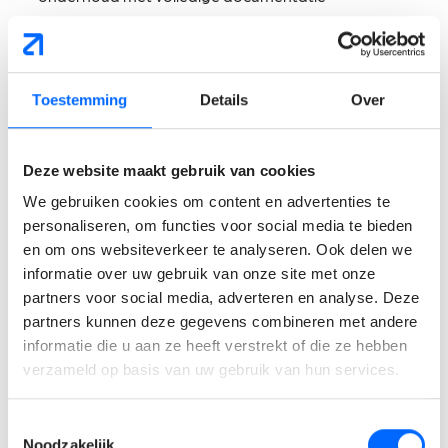
Preventieve en curatieve evaluatie van machines om
stilstanden te vermijden
Voorbereiden en opvolgen van onderhoudswerken
Toestemming
Details
Over
Beheren en opvolgen van het onderhoudsbudget met
focus op verbetering
Uitwerken en opvolgen van korte- en langetermijn
Deze website maakt gebruik van cookies
actieplannen
We gebruiken cookies om content en advertenties te
Ontwikkelen en uitvoeren van ad-hoc oplossingen en
personaliseren, om functies voor social media te bieden
optimalisatieprojecten
en om ons websiteverkeer te analyseren. Ook delen we
Wat verwachten wij van
informatie over uw gebruik van onze site met onze
partners voor social media, adverteren en analyse. Deze
jou?
partners kunnen deze gegevens combineren met andere
informatie die u aan ze heeft verstrekt of die ze hebben
verzameld op basis van uw gebruik van hun services.
Diploma in een technische richting, bij voorkeur in
(elektro)mechanica.
Toestemmingsselectie
Minimaal 5 jaar relevante werkervaring, bij voorkeur in
Noodzakelijk