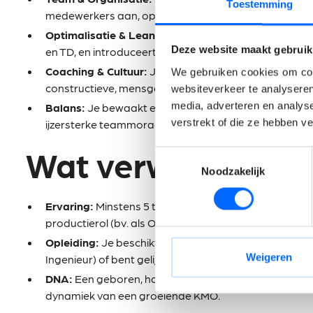
Toestemming
medewerkers aan, optimaliseert de planning en zorgt v
Optimalisatie & Lean:
Je optimaliseert de samenwerki
Deze website maakt gebruik
en TD, en introduceert lean-structuren (LEAN, 5S) die
Coaching & Cultuur:
Je zet in op de motivatie, ontwik
We gebruiken cookies om cont
constructieve, mensgerichte leiderschapsstijl.
websiteverkeer te analyseren
media, adverteren en analys
Balans:
Je bewaakt een feilloos evenwicht tussen veil
verstrekt of die ze hebben v
ijzersterke teammoraal.
Wat verwachten wi
Toestemmingsselectie
Noodzakelijk
Ervaring:
Minstens 5 tot 10 jaar relevante ervaring i
productierol (bv. als Operations, Unit of Site Manage
Opleiding:
Je beschikt over een hoger technisch of bed
Weigeren
Ingenieur) of bent gelijkwaardig door een stevig trac
DNA:
Een geboren, hands-on leider die vlot communic
dynamiek van een groeiende KMO.