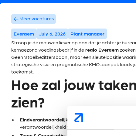
Meer vacatures
Evergem
July 6, 2026
Plant manager
Stroop je de mouwen liever op dan dat je achter je bureau b
kerngezond voedingsbedrijf in de
regio Evergem
zoeken
Geen 'stoelbezittersbaan', maar een sleutelpositie waarin
strategische visie en pragmatische KMO-aanpak loods je 
toekomst.
Hoe zal jouw taken
zien?
Eindverantwoordelijkheid:
Je draagt de volledige o
verantwoordelijkheid voor de gehele productiesite.
Team & Organisatie:
Je stuurt direct en indirect ee