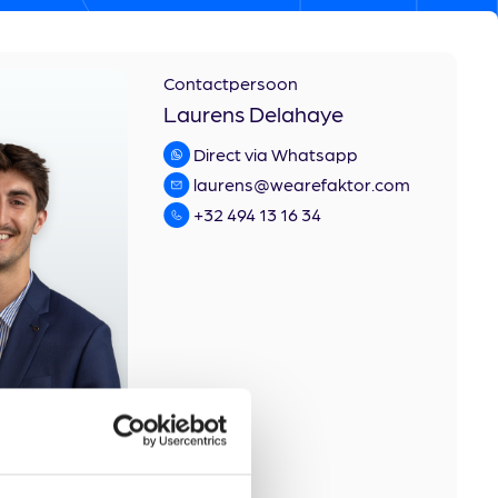
Contactpersoon
Laurens Delahaye
Direct via Whatsapp
laurens@wearefaktor.com
+32 494 13 16 34