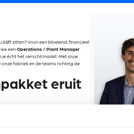
lijft zitten? Voor een bloeiend, financieel
 we een
Operations / Plant Manager
.
 je écht het verschil maakt. Met jouw
onze fabriek en de teams richting de
pakket eruit
perationele en budgettaire
n team van 30 tot 50 gemotiveerde