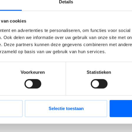
Details
oor een efficiënte shiftbezetting.
ng tussen productie, logistiek, kwaliteit
 van cookies
 er écht toe doen.
keling en retentie van je mensen via een
ent en advertenties te personaliseren, om functies voor social
. Ook delen we informatie over uw gebruik van onze site met on
e. Deze partners kunnen deze gegevens combineren met andere i
igheid, kwaliteit, rendement en een
erzameld op basis van uw gebruik van hun services.
j van jou?
Voorkeuren
Statistieken
n een brede, eindverantwoordelijke
r)
binnen de voedingsindustrie
.
rijfskundig diploma (bijv. Industrieel
Selectie toestaan
k record.
eert en snel schakelt binnen de