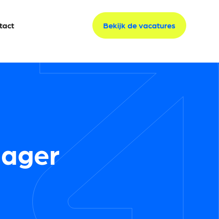
tact
tact
Bekijk de vacatures
Bekijk de vacatures
nager