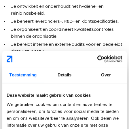
Je ontwikkelt en onderhoudt het hygiëne- en
reinigingsbeleid.
Je beheert leveranciers-, R&D- en klantspecificaties.
Je organiseert en coördineert kwaliteitscontroles
binnen de organisatie.
Je bereidt interne en externe audits voor en begeleidt
deze van A tot Z.
Je behandelt klachten, afwijkingen en risicoanalyses en
zorgt voor een correcte opvolging.
Je voert root cause analyses uit en implementeert
Toestemming
Details
Over
corrigerende en preventieve maatregelen (CAPA).
Je ontwikkelt en geeft opleidingen rond kwaliteit,
Deze website maakt gebruik van cookies
hygiëne en voedselveiligheid.
Je stimuleert een sterke Food Safety Culture en werkt
We gebruiken cookies om content en advertenties te
actief mee aan een omgeving waarin kwaliteit en
personaliseren, om functies voor social media te bieden
continue verbetering vanzelfsprekend zijn.
en om ons websiteverkeer te analyseren. Ook delen we
informatie over uw gebruik van onze site met onze