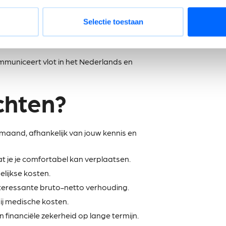
etenschappen, chemie, engineering of een
varing.
Selectie toestaan
productontwikkeling, industrialisatie,
mmuniceert vlot in het Nederlands en
chten?
maand, afhankelijk van jouw kennis en
at je je comfortabel kan verplaatsen.
lijkse kosten.
nteressante bruto-netto verhouding.
ij medische kosten.
financiële zekerheid op lange termijn.