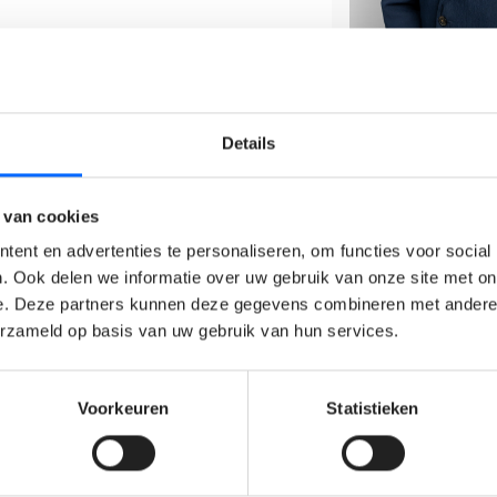
sbrede kwaliteitsbeleid voor producten,
verbeteracties rond productkwaliteit,
Details
en in nauwe samenwerking met sales,
 binnen de organisatie.
 van cookies
ische ontwikkelingen en deze vertalen
ent en advertenties te personaliseren, om functies voor social
. Ook delen we informatie over uw gebruik van onze site met on
itaties, validaties en samenwerkingen
e. Deze partners kunnen deze gegevens combineren met andere i
erzameld op basis van uw gebruik van hun services.
ocus op afvalreductie, hergebruik,
Voorkeuren
Statistieken
j van jou?