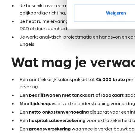
Je beschikt over een masterdiploma in industriële w
gelijkaardige richting, of je bent gelijkwaardig door er
Weigeren
Je hebt ruime ervaring binnen kwaliteitsmanagement, 
R&D of duurzaamheid.
Je werkt analytisch, projectmatig en hands-on en co
Engels.
Wat mag je verwa
Een aantrekkelijk salarispakket tot
€6.000 bruto
per 
ervaring.
Een
bedrijfswagen met tankkaart of laadkaart
, zod
Maaltijdcheques
als extra ondersteuning voor je dage
Een
netto onkostenvergoeding
die zorgt voor een i
Een
hospitalisatieverzekering
voor extra zekerheid b
Een
groepsverzekering
waarmee je verder bouwt aan 