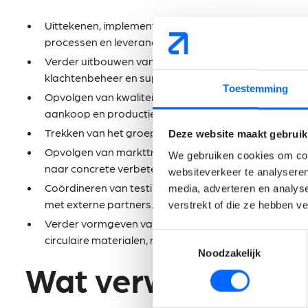
Uittekenen, implementeren en bewaken van het groep
processen en leveranciers.
Verder uitbouwen van kwaliteitsprocedures, KPI’s en 
klachtenbeheer en supplier quality.
Toestemming
Opvolgen van kwaliteitsgerelateerde klantenproject
aankoop en productie.
Trekken van het groepsbrede R&D- en innovatiebeleid
Deze website maakt gebruik
Opvolgen van markttrends, regelgeving en technolog
We gebruiken cookies om cont
naar concrete verbeter- en innovatieprojecten.
websiteverkeer te analyseren
Coördineren van testings, materiaalanalyses, accred
media, adverteren en analys
met externe partners.
verstrekt of die ze hebben v
Verder vormgeven van het duurzaamheidsbeleid met f
Toestemmingsselectie
circulaire materialen, recyclage en energiereductie.
Noodzakelijk
Wat verwachten wi