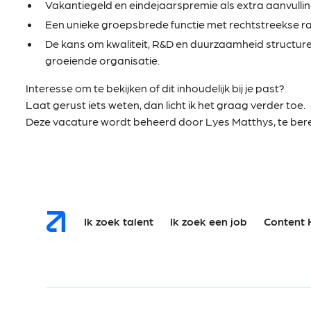
Vakantiegeld en eindejaarspremie als extra aanvullin
Een unieke groepsbrede functie met rechtstreekse r
De kans om kwaliteit, R&D en duurzaamheid structur
groeiende organisatie.
Interesse om te bekijken of dit inhoudelijk bij je past?
Laat gerust iets weten, dan licht ik het graag verder toe.
Deze vacature wordt beheerd door Lyes Matthys, te berei
Ik zoek talent
Ik zoek een job
Content 