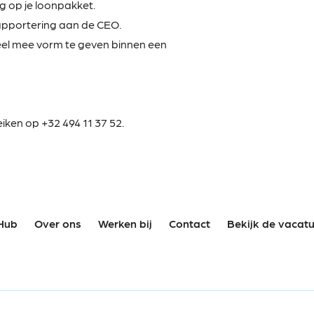
g op je loonpakket.
apportering aan de CEO.
eel mee vorm te geven binnen een
ken op +32 494 11 37 52.
Hub
Over ons
Werken bij
Contact
Bekijk de vacat