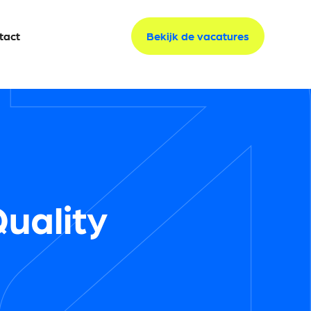
tact
tact
Bekijk de vacatures
Bekijk de vacatures
Quality