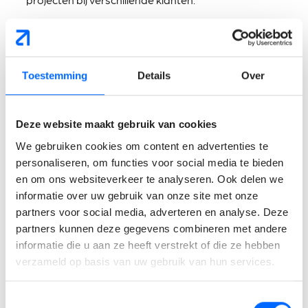
Wat verwachten wij van
jou?
Toestemming
Details
Over
Je beschikt over de opleiding
Veiligheidscoördinator
Niveau A
; een achtergrond als ingenieur of architect is
Deze website maakt gebruik van cookies
een sterke troef.
We gebruiken cookies om content en advertenties te
Je hebt ervaring binnen veiligheidscoördinatie en werkt
personaliseren, om functies voor social media te bieden
nauwkeurig, zelfstandig en proceduregericht.
en om ons websiteverkeer te analyseren. Ook delen we
Je bent als freelancer beschikbaar voor een opdracht
informatie over uw gebruik van onze site met onze
van
3 dagen per week
in regio Oost- en West-
partners voor social media, adverteren en analyse. Deze
Vlaanderen.
partners kunnen deze gegevens combineren met andere
informatie die u aan ze heeft verstrekt of die ze hebben
Wat mag je verwachten?
verzameld op basis van uw gebruik van hun services.
Een freelance opdracht van
3 dagen per week
voor
Toestemmingsselectie