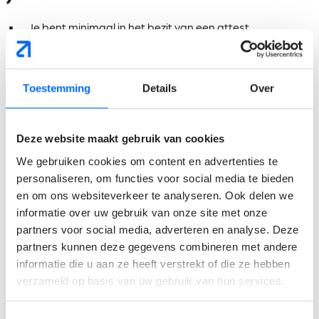
Je bent minimaal in het bezit van een attest
Preventieadviseur Niveau 2, een attest Niveau 1 is een
sterke meerwaarde.
Je hebt bij voorkeur ervaring binnen een technische
Toestemming
Details
Over
projectomgeving.
Je bent hands-on ingesteld, communiceert vlot en bent
graag aanwezig op de baan (lange afstanden
Deze website maakt gebruik van cookies
schrikken jou niet af).
We gebruiken cookies om content en advertenties te
Je werkt zelfstandig, neemt initiatief en draagt actief bij
personaliseren, om functies voor social media te bieden
aan een sterke veiligheidscultuur.
en om ons websiteverkeer te analyseren. Ook delen we
informatie over uw gebruik van onze site met onze
Wat mag je verwachten?
partners voor social media, adverteren en analyse. Deze
partners kunnen deze gegevens combineren met andere
Je ontvangt een
aantrekkelijk brutoloon tot €5.100
informatie die u aan ze heeft verstrekt of die ze hebben
per maand
, afgestemd op je ervaring, kennis en
verzameld op basis van uw gebruik van hun services.
verantwoordelijkheden.
Je krijgt een
bedrijfswagen met tank- of laadkaart
,