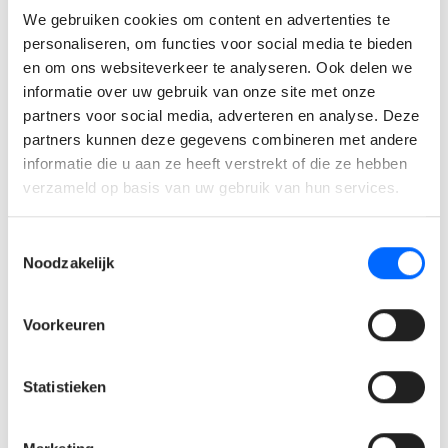
elektriciteit of een gelijkwaardige technische opleiding.
We gebruiken cookies om content en advertenties te
personaliseren, om functies voor social media te bieden
Goede communicatieve vaardigheden in zowel
en om ons websiteverkeer te analyseren. Ook delen we
Nederlands als Engels.
informatie over uw gebruik van onze site met onze
Je bent analytisch, oplossingsgericht en werkt graag
partners voor social media, adverteren en analyse. Deze
zowel zelfstandig als in teamverband.
partners kunnen deze gegevens combineren met andere
Wat bieden wij jou?
informatie die u aan ze heeft verstrekt of die ze hebben
verzameld op basis van uw gebruik van hun services.
Een zeer mooie maandverloning: €3500 - €5000 bruto /
Toestemmingsselectie
maand afhankelijk van jouw kennis en ervaring.
Noodzakelijk
Een uitdagende functie in daguren (geen
ploegenstelsel).
Voorkeuren
Een grondige inwerkperiode en opleiding, met de
mogelijkheid tot verdere ontwikkeling.
Een prettige en collegiale werkomgeving in een
Statistieken
groeiend en innovatief bedrijf.
Werkzekerheid en doorgroeimogelijkheden.