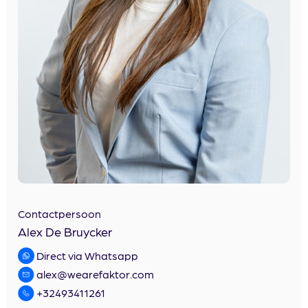
Contactpersoon
Alex De Bruycker
Direct via Whatsapp
alex@wearefaktor.com
+32493411261