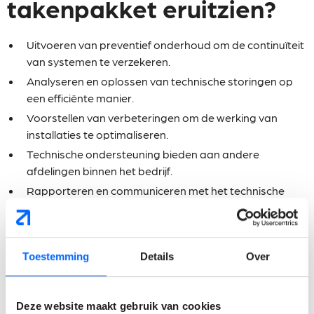
takenpakket eruitzien?
Uitvoeren van preventief onderhoud om de continuïteit
van systemen te verzekeren.
Analyseren en oplossen van technische storingen op
een efficiënte manier.
Voorstellen van verbeteringen om de werking van
installaties te optimaliseren.
Technische ondersteuning bieden aan andere
afdelingen binnen het bedrijf.
Rapporteren en communiceren met het technische
team van internationale partners in het Engels.
Wat verwachten wij van
Toestemming
Details
Over
jou?
Deze website maakt gebruik van cookies
Je hebt een diploma in elektromechanica, mechanica,