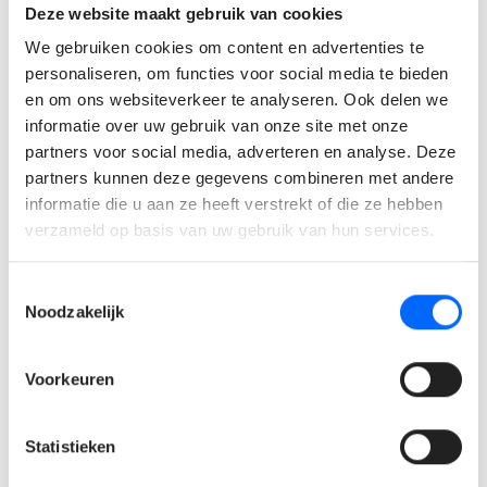
Deze website maakt gebruik van cookies
of gelijkwaardig door ervaring.
We gebruiken cookies om content en advertenties te
Je beschikt over enkele jaren ervaring in een
personaliseren, om functies voor social media te bieden
productieomgeving of technische dienst.
en om ons websiteverkeer te analyseren. Ook delen we
Je bent een sterke planner, organisator en teamplayer
informatie over uw gebruik van onze site met onze
met focus op kwaliteit en veiligheid.
partners voor social media, adverteren en analyse. Deze
Wat bieden wij jou?
partners kunnen deze gegevens combineren met andere
informatie die u aan ze heeft verstrekt of die ze hebben
verzameld op basis van uw gebruik van hun services.
Een zeer mooie maandverloning: €3500 - €4750 bruto /
maand afhankelijk van jouw kennis en ervaring.
Toestemmingsselectie
Een autonome en gevarieerde functie met impact
Noodzakelijk
binnen een groeiend familiebedrijf.
Flexibele werkvoorwaarden en 32 verlofdagen (20 + 12
Voorkeuren
ADV).
Een aantrekkelijk salarispakket afgestemd op jouw
ervaring.
Statistieken
Uitgebreide extralegale voordelen zoals een