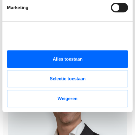
bonusplan, maaltijdcheques, groeps- en
Marketing
hospitalisatieverzekering.
Mogelijkheid tot fietsleasing en een CLA 90 bonus.
Telewerk: 1 volledige dag of 2 halve dagen per week.
Werken in een bedrijf met een sterke merknaam en
internationale reputatie.
Alles toestaan
Selectie toestaan
Weigeren