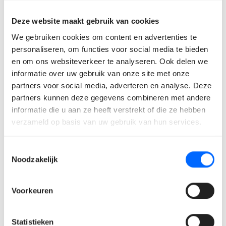
Wat verwachten wij van
Deze website maakt gebruik van cookies
jou?
We gebruiken cookies om content en advertenties te
personaliseren, om functies voor social media te bieden
Je hebt een eerste relevante ervaring binnen logistiek
en om ons websiteverkeer te analyseren. Ook delen we
en/of beschikt over een bachelordiploma.
informatie over uw gebruik van onze site met onze
Je hebt interesse in logistieke processen, productie en
partners voor social media, adverteren en analyse. Deze
de dynamiek van een voedingsomgeving.
partners kunnen deze gegevens combineren met andere
informatie die u aan ze heeft verstrekt of die ze hebben
Je bent enthousiast, hands-on en houdt het hoofd koel
verzameld op basis van uw gebruik van hun services.
in drukke momenten.
Wat bieden wij jou?
Toestemmingsselectie
Noodzakelijk
Een brutoloon tussen €3.000 en €5.500 per maand,
afhankelijk van ervaring.
Voorkeuren
Een firmawagen met tankkaart.
Een netto onkostenvergoeding van €100 per maand.
Statistieken