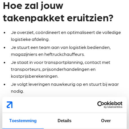
Hoe zal jouw
takenpakket eruitzien?
Je overziet, coördineert en optimaliseert de volledige
logistieke afdeling.
Je stuurt een team aan van logistiek bedienden,
magazijniers en heftruckchauffeurs.
Je staat in voor transportplanning, contact met
transporteurs, prijsonderhandelingen en
kostprijsberekeningen.
Je volgt leveringen nauwkeurig op en stuurt bij waar
nodig.
Je zorgt voor correcte transportdocumenten,
exportdocumenten en douanedocumenten.
Je bent het aanspreekpunt voor klanten en chauffeurs
bij vragen, problemen of klachten.
Toestemming
Details
Over