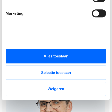
Maaltijdcheques van €6 per gewerkte dag.
Ecocheques en groepsverzekering.
Marketing
20 vakantiedagen.
Flexibele werkuren.
Een stabiele werkomgeving binnen een familiale
onderneming met korte communicatielijnen.
Een functie met verantwoordelijkheid, impact en ruimte
om initiatief te nemen.
Alles toestaan
Selectie toestaan
Weigeren