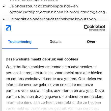
Je ondersteunt kostenbesparings- en
optimalisatieprojecten binnen de productieomgeving.
Je maakt en onderhoudt technische layouts van
gebouwen, werkplaatsen en productieruimtes.
Wat verwachten wij van
Toestemming
Details
Over
jou?
Deze website maakt gebruik van cookies
Bachelor Elektromechanica, Elektriciteit of een
vergelijkbare technische opleiding.
We gebruiken cookies om content en advertenties te
personaliseren, om functies voor social media te bieden
Ook kandidaten met een eerste relevante werkervaring
en om ons websiteverkeer te analyseren. Ook delen we
komen in aanmerking.
informatie over uw gebruik van onze site met onze
Sterke interesse in technische projecten binnen een
partners voor social media, adverteren en analyse. Deze
industriële productieomgeving.
partners kunnen deze gegevens combineren met andere
Analytisch ingesteld en sterk in probleemoplossend
informatie die u aan ze heeft verstrekt of die ze hebben
denken.
verzameld op basis van uw gebruik van hun services.