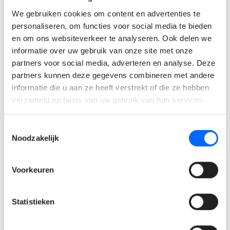
We gebruiken cookies om content en advertenties te
Minstens een diploma Preventieadviseur Niveau 2
personaliseren, om functies voor social media te bieden
en om ons websiteverkeer te analyseren. Ook delen we
Relevante werkervaring in een gelijkaardige functie
informatie over uw gebruik van onze site met onze
binnen een industriële omgeving
partners voor social media, adverteren en analyse. Deze
Administratief sterk, nauwkeurig en gestructureerd
partners kunnen deze gegevens combineren met andere
Wat bieden wij jou?
informatie die u aan ze heeft verstrekt of die ze hebben
verzameld op basis van uw gebruik van hun services.
Een aantrekkelijk brutoloon tot €5.000 per maand,
Toestemmingsselectie
afhankelijk van kennis en ervaring
Noodzakelijk
Een bedrijfswagen om je comfortabel te verplaatsen
van en naar het werk
Voorkeuren
Maaltijdcheques als extra ondersteuning in je
dagelijkse kosten
Een uitdagende functie binnen een industriële
Statistieken
omgeving in de regio Zeebrugge
Een rol waarin je rechtstreeks impact hebt op veiligheid,