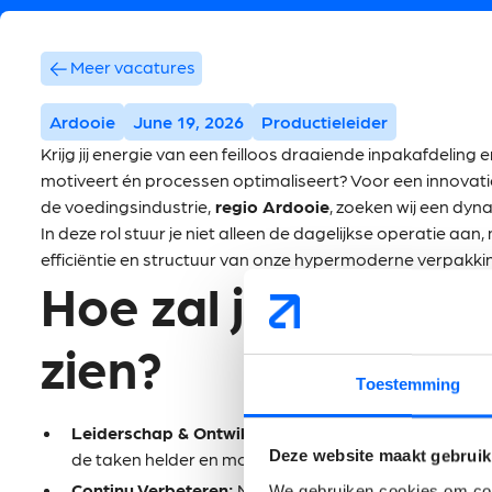
Meer vacatures
Ardooie
June 19, 2026
Productieleider
Krijg jij energie van een feilloos draaiende inpakafdeling 
motiveert én processen optimaliseert? Voor een innov
de voedingsindustrie,
regio Ardooie
, zoeken wij een dy
In deze rol stuur je niet alleen de dagelijkse operatie aa
efficiëntie en structuur van onze hypermoderne verpakkin
Hoe zal jouw taken
zien?
Toestemming
Leiderschap & Ontwikkeling:
Je bent de coach op de 
Deze website maakt gebruik
de taken helder en motiveert operators en inpakkers o
Continu Verbeteren:
Met jouw technisch inzicht analys
We gebruiken cookies om cont