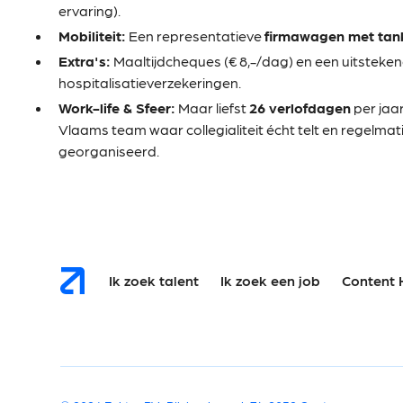
ervaring).
Mobiliteit:
Een representatieve
firmawagen met tan
Extra's:
Maaltijdcheques (€ 8,-/dag) en een uitsteke
hospitalisatieverzekeringen.
Work-life & Sfeer:
Maar liefst
26 verlofdagen
per jaa
Vlaams team waar collegialiteit écht telt en regelm
georganiseerd.
Ik zoek talent
Ik zoek een job
Content 