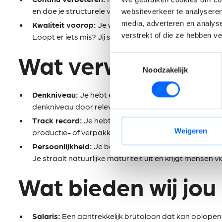
en doe je structurele voorstellen om de output en he
websiteverkeer te analyseren
media, adverteren en analys
Kwaliteit voorop:
Je waakt streng over de HACCP-, kwa
verstrekt of die ze hebben v
Loopt er iets mis? Jij schakelt snel en lost het operati
Wat verwachten wi
Toestemmingsselectie
Noodzakelijk
Denkniveau:
Je hebt een Bachelor-diploma op zak of
denkniveau door relevante ervaring.
Track record:
Je hebt reeds stevige strepen verdien
Weigeren
productie- of verpakkingsomgeving (ervaring in de vo
Persoonlijkheid:
Je bent communicatief sterk, stressb
Je straalt natuurlijke maturiteit uit en krijgt mensen v
Wat bieden wij jou
Salaris:
Een aantrekkelijk brutoloon dat kan oplopen