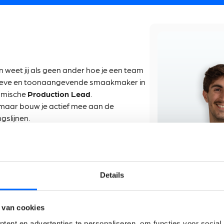
en weet jij als geen ander hoe je een team
atieve en toonaangevende smaakmaker in
namische
Production Lead
.
n, maar bouw je actief mee aan de
gslijnen.
pakket eruit
Details
vloer. Je maakt de planningen, verdeelt
 van cookies
m het beste uit zichzelf te halen.
eer je de lijnen, spoor je bottlenecks op
ent en advertenties te personaliseren, om functies voor social