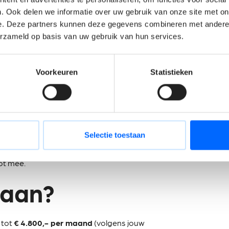
t rendement te verhogen.
. Ook delen we informatie over uw gebruik van onze site met on
e. Deze partners kunnen deze gegevens combineren met andere i
liteits- en veiligheidsvoorschriften.
erzameld op basis van uw gebruik van hun services.
oneel op.
j van jou?
Voorkeuren
Statistieken
 beschikt over een gelijkwaardig
d als leidinggevende binnen een
Selectie toestaan
eding is een absolute plus).
estendig en denkt altijd in oplossingen.
lot mee.
 aan?
 tot
€ 4.800,- per maand
(volgens jouw