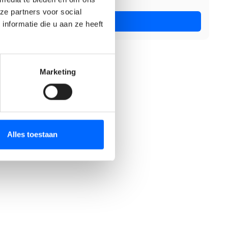
ze partners voor social
Nu solliciteren
nformatie die u aan ze heeft
Marketing
Alles toestaan