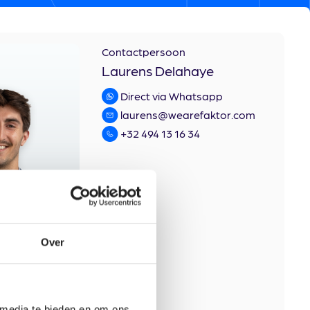
Contactpersoon
Laurens Delahaye
Direct via Whatsapp
laurens@wearefaktor.com
+32 494 13 16 34
Over
 media te bieden en om ons