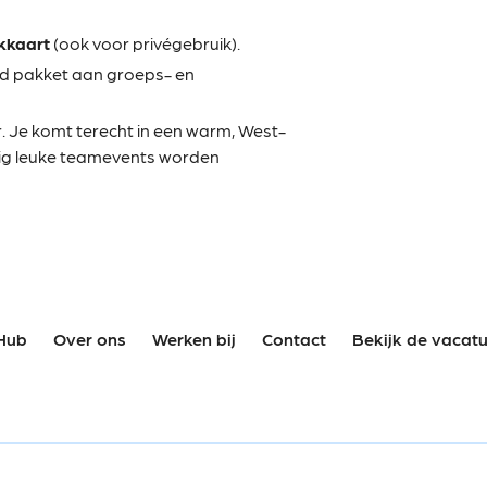
kkaart
(ook voor privégebruik).
nd pakket aan groeps- en
r. Je komt terecht in een warm, West-
atig leuke teamevents worden
Hub
Over ons
Werken bij
Contact
Bekijk de vacat