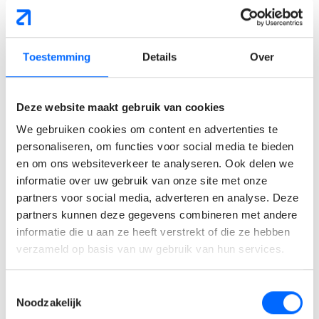
jou?
Opleiding:
Je hebt verplicht een
Masterdiploma
in een
Toestemming
Details
Over
relevante technische richting (bv. Industrieel of
Burgerlijk Ingenieur Elektromechanica,
Productiebeheer of Manufacturing).
Deze website maakt gebruik van cookies
Ervaring:
Je hebt minstens
5 jaar ervaring
op de teller
als Manufacturing of Process Engineer, bij voorkeur
We gebruiken cookies om content en advertenties te
binnen een hoogtechnologische of sterk
personaliseren, om functies voor social media te bieden
geautomatiseerde productieomgeving.
en om ons websiteverkeer te analyseren. Ook delen we
informatie over uw gebruik van onze site met onze
Competenties:
Je ademt data, hebt een sterk
partners voor social media, adverteren en analyse. Deze
mechanisch/elektrisch inzicht en floreert in een
partners kunnen deze gegevens combineren met andere
dynamische, snelgroeiende productieomgeving. Kennis
informatie die u aan ze heeft verstrekt of die ze hebben
van Lean Manufacturing-tools is een grote troef.
verzameld op basis van uw gebruik van hun services.
Persoonlijkheid:
Een proactieve problem-solver met
natuurlijke overtuigingskracht, een flexibele instelling en
Toestemmingsselectie
een gezonde dosis 'hands-on' mentaliteit.
Noodzakelijk