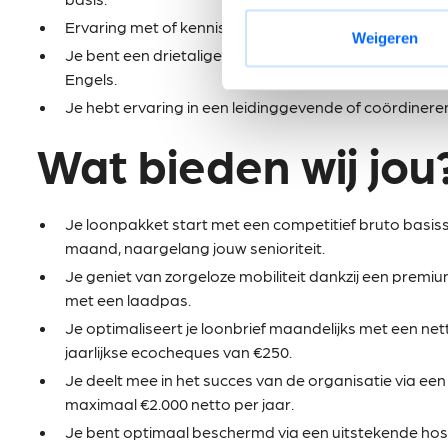
Ervaring met of kennis van PLC-systemen wordt bes
Weigeren
Je bent een drietalige communicator die zich vlot kan
Engels.
Je hebt ervaring in een leidinggevende of coördinere
Wat bieden wij jou
Je loonpakket start met een competitief bruto basissa
maand, naargelang jouw senioriteit.
Je geniet van zorgeloze mobiliteit dankzij een premium
met een laadpas.
Je optimaliseert je loonbrief maandelijks met een n
jaarlijkse ecocheques van €250.
Je deelt mee in het succes van de organisatie via 
maximaal €2.000 netto per jaar.
Je bent optimaal beschermd via een uitstekende hos