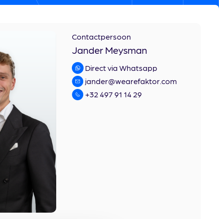
Contactpersoon
Jander Meysman
Direct via Whatsapp
jander@wearefaktor.com
+32 497 91 14 29