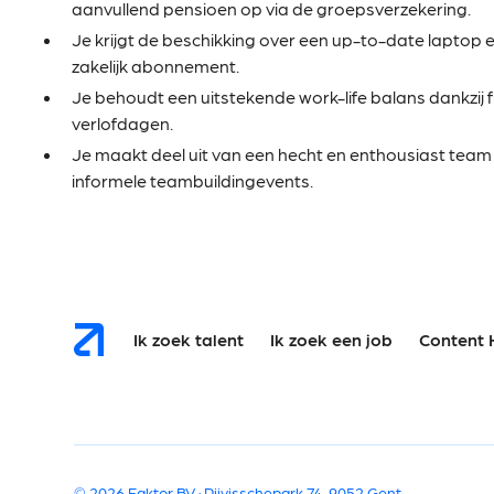
aanvullend pensioen op via de groepsverzekering.
Je krijgt de beschikking over een up-to-date laptop
zakelijk abonnement.
Je behoudt een uitstekende work-life balans dankzij fl
verlofdagen.
Je maakt deel uit van een hecht en enthousiast tea
informele teambuildingevents.
Ik zoek talent
Ik zoek een job
Content 
© 2026 Faktor BV · Rijvisschepark 74, 9052 Gent