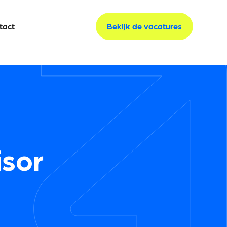
tact
tact
Bekijk de vacatures
Bekijk de vacatures
isor