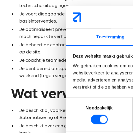
technische uitdagingen.
Je voert diepgaande troubleshooting uit op elektrisc
basisinterventies.
Je optimaliseert preventieve onderhoudsschema's 
machinepark te verhogen.
Toestemming
Je beheert de contacten met externe partners en ziet 
op de site.
Deze website maakt gebruik
Je coacht je teamleden op vlak van technische vaardi
We gebruiken cookies om cont
Je bent bereid om sporadisch in te springen bij dringe
websiteverkeer te analyseren
weekend (tegen vergoeding).
media, adverteren en analys
Wat verwachten wi
verstrekt of die ze hebben v
Toestemmingsselectie
Noodzakelijk
Je beschikt bij voorkeur over een bachelordiploma in
Automatisering of Elektronica.
Je beschikt over een gedegen elektrische kennis a
basis.