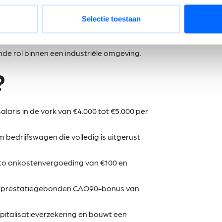
chouwd als een enorme troef.
Selectie toestaan
 uitdrukken in het Nederlands, Frans en
nde rol binnen een industriële omgeving.
?
laris in de vork van €4.000 tot €5.000 per
 bedrijfswagen die volledig is uitgerust
etto onkostenvergoeding van €100 en
een prestatiegebonden CAO90-bonus van
pitalisatieverzekering en bouwt een