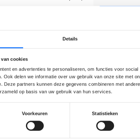
h vlak en ondersteunt bij mechanische
om de betrouwbaarheid van het
Details
toe op de kwaliteit van hun interventies
 van cookies
gheden en veiligheidsvoorschriften.
ent en advertenties te personaliseren, om functies voor social
nde interventies tijdens de nacht of het
. Ook delen we informatie over uw gebruik van onze site met on
e. Deze partners kunnen deze gegevens combineren met andere i
j van jou?
erzameld op basis van uw gebruik van hun services.
Voorkeuren
Statistieken
 Elektromechanica, Industriële
angevuld met een goede mechanische