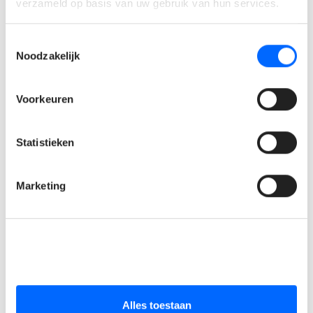
verzameld op basis van uw gebruik van hun services.
is het belangrijkst.
Je hebt interesse in kwaliteit, voedselveiligheid en
Toestemmingsselectie
productieprocessen.
Noodzakelijk
Je communiceert vlot in het Nederlands en hebt een
goede kennis van Frans en Engels.
Voorkeuren
Wat mag je verwachten?
Statistieken
Een aantrekkelijk bruto maandsalaris tot €3.250,
afhankelijk van jouw opleiding en ervaring.
Marketing
Maaltijdcheques als extra voordeel.
Een uitgebreide interne opleiding en persoonlijke
begeleiding door ervaren collega's.
Een stabiele functie binnen een financieel gezonde en
familiale onderneming.
Ruimte voor initiatief, bijscholing en professionele
ontwikkeling.
Alles toestaan