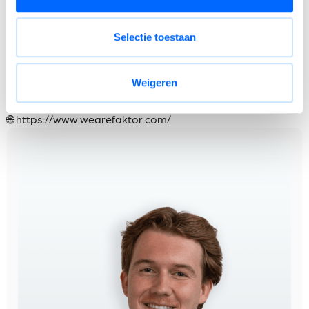
Een collegiale werksfeer waar samenwerking,
kennisdeling en betrokkenheid centraal staan.
Selectie toestaan
Deze vacature wordt beheerd door Joran Haesevoets
Weigeren
📞 0494 14 06 59
📩
joran@wearefaktor.com
🌐
https://www.wearefaktor.com/