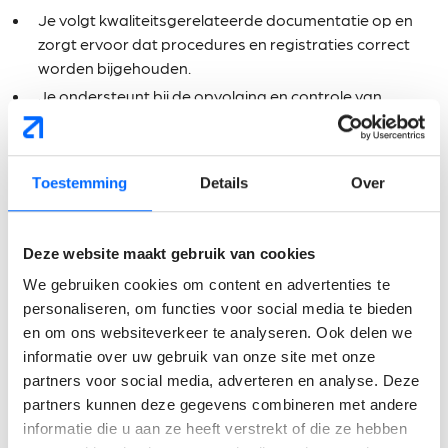
Je volgt kwaliteitsgerelateerde documentatie op en
zorgt ervoor dat procedures en registraties correct
worden bijgehouden.
Je ondersteunt bij de opvolging en controle van
kwaliteits- en inspectiesystemen binnen de
productieomgeving.
Je helpt mee bij het sensibiliseren en begeleiden van
Toestemming
Details
Over
medewerkers rond kwaliteit en voedselveiligheid.
Wat verwachten wij van
Deze website maakt gebruik van cookies
jou?
We gebruiken cookies om content en advertenties te
personaliseren, om functies voor social media te bieden
en om ons websiteverkeer te analyseren. Ook delen we
Je beschikt over een bacheloropleiding binnen voeding,
informatie over uw gebruik van onze site met onze
agro-industrie, biotechnologie of een gelijkaardige
partners voor social media, adverteren en analyse. Deze
richting.
partners kunnen deze gegevens combineren met andere
Een eerste ervaring binnen kwaliteit of de
informatie die u aan ze heeft verstrekt of die ze hebben
voedingssector is mooi meegenomen, maar motivatie