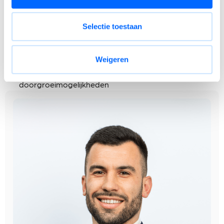
autonomie en impact
De mogelijkheid om technische verbeteringen en
Selectie toestaan
investeringsprojecten mee vorm te geven
Een stabiele en innovatieve werkomgeving binnen een
internationaal familiebedrijf
Weigeren
Ruimte voor persoonlijke ontwikkeling, opleiding en
doorgroeimogelijkheden