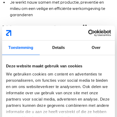
Je werkt nauw samen met productie, preventie en
milieu om een veilige en efficiënte werkomgeving te
garanderen
Wat verwachten wij van
jou?
Toestemming
Details
Over
Bachelor of master in Elektromechanica of een
gelijkaardige technische richting
Deze website maakt gebruik van cookies
Minstens 5 jaar ervaring binnen een technische functie
in een industriële productieomgeving
We gebruiken cookies om content en advertenties te
Ervaring met onderhoudsmanagement en technische
personaliseren, om functies voor social media te bieden
optimalisaties
en om ons websiteverkeer te analyseren. Ook delen we
informatie over uw gebruik van onze site met onze
Sterke analytische vaardigheden en een
partners voor social media, adverteren en analyse. Deze
gestructureerde aanpak
partners kunnen deze gegevens combineren met andere
Hands-on ingesteld en sterk in het oplossen van
informatie die u aan ze heeft verstrekt of die ze hebben
technische problemen