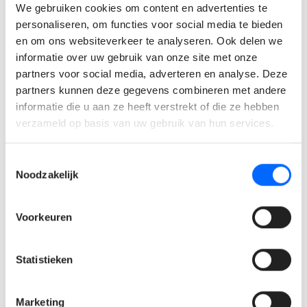
We gebruiken cookies om content en advertenties te
Elektromechanica, Automatisering of gelijkwaardige
personaliseren, om functies voor social media te bieden
ervaring.
en om ons websiteverkeer te analyseren. Ook delen we
Je hebt ervaring met HMI- en SCADA-systemen.
informatie over uw gebruik van onze site met onze
partners voor social media, adverteren en analyse. Deze
Wat bieden wij jou?
partners kunnen deze gegevens combineren met andere
informatie die u aan ze heeft verstrekt of die ze hebben
Een zeer mooie maandverloning: €4.000 - €5.400 bruto
verzameld op basis van uw gebruik van hun services.
/ maand afhankelijk van jouw kennis en ervaring.
Netto onkosten tot €185
Toestemmingsselectie
Noodzakelijk
Werken in een familiale onderneming waar
menselijkheid en ondernemerschap centraal staan.
Volop kansen om jezelf verder te ontwikkelen en te
Voorkeuren
groeien in je expertise.
Een competitief salarispakket met bedrijfswagen.
Statistieken
Maaltijdcheques van €10 per gewerkte dag.
Groepsverzekering.
Marketing
Uitgebreide hospitalisatie-, tandzorg- en ambulante