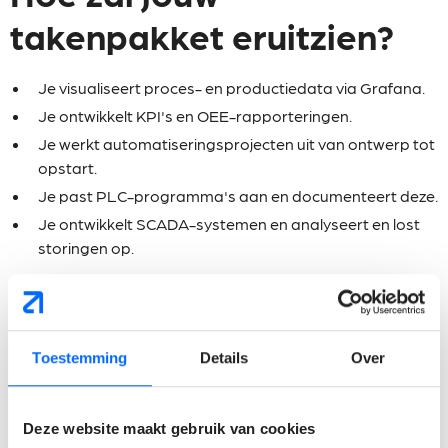
takenpakket eruitzien?
Je visualiseert proces- en productiedata via Grafana.
Je ontwikkelt KPI's en OEE-rapporteringen.
Je werkt automatiseringsprojecten uit van ontwerp tot
opstart.
Je past PLC-programma's aan en documenteert deze.
Je ontwikkelt SCADA-systemen en analyseert en lost
storingen op.
Wat verwachten wij van
jou?
Toestemming
Details
Over
Je hebt kennis van of ervaring met TIA Portal, Siemens
S7 en/of andere PLC-programmeeromgevingen.
Deze website maakt gebruik van cookies
Je beschikt over een bachelor- of masterdiploma