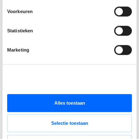
Je werkt gestructureerd en bent in staat om interne en
externe meetings te leiden.
Voorkeuren
Wat bieden wij jou?
Statistieken
Een bruto maandsalaris tussen €4.000 en €6.000,
afgestemd op jouw ervaring en expertise, zodat jouw
Marketing
inzet ook financieel beloond wordt.
Een premium bedrijfswagen met laadpas en/of
tankkaart, zodat jij vlot en zorgeloos kunt reizen.
Maandelijkse netto onkostenvergoeding tussen €200
en €300.
Uitgebreide hospitalisatieverzekering zonder franchise
Alles toestaan
voor jou en je gezin.
Maaltijdcheques van €8 per dag.
Flexibiliteit: Glijdende werkuren en de mogelijkheid tot 2
Selectie toestaan
à 3 dagen thuiswerk (na inwerkperiode).