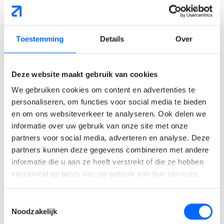
presenteert concepten op een heldere manier aan alle
betrokken partijen.
Toestemming
Details
Over
Wat verwachten wij van
jou?
Deze website maakt gebruik van cookies
We gebruiken cookies om content en advertenties te
Je hebt een Master met minstens 5 jaar relevante
personaliseren, om functies voor social media te bieden
ervaring in de machinebouw.
en om ons websiteverkeer te analyseren. Ook delen we
Je hebt een grondige ervaring met CAD-systemen
informatie over uw gebruik van onze site met onze
(zoals Solidworks of Creo) en het Office-pakket.
partners voor social media, adverteren en analyse. Deze
Je bent creatief, neemt initiatief en denkt
partners kunnen deze gegevens combineren met andere
probleemoplossend, ook bij conflicterende eisen of
informatie die u aan ze heeft verstrekt of die ze hebben
veiligheidsvraagstukken.
verzameld op basis van uw gebruik van hun services.
Je bent communicatievaardig en spreekt vloeiend
Nederlands en Engels (kennis van Frans of Duits is een
Toestemmingsselectie
pluspunt).
Noodzakelijk