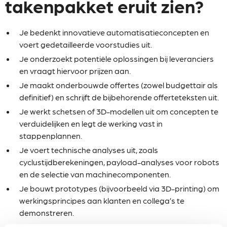
takenpakket eruit zien?
Je bedenkt innovatieve automatisatieconcepten en
voert gedetailleerde voorstudies uit.
Je onderzoekt potentiële oplossingen bij leveranciers
en vraagt hiervoor prijzen aan.
Je maakt onderbouwde offertes (zowel budgettair als
definitief) en schrijft de bijbehorende offerteteksten uit.
Je werkt schetsen of 3D-modellen uit om concepten te
verduidelijken en legt de werking vast in
stappenplannen.
Je voert technische analyses uit, zoals
cyclustijdberekeningen, payload-analyses voor robots
en de selectie van machinecomponenten.
Je bouwt prototypes (bijvoorbeeld via 3D-printing) om
werkingsprincipes aan klanten en collega’s te
demonstreren.
Je bent het centrale aanspreekpunt voor klanten en