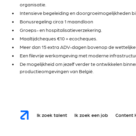
organisatie.
Intensieve begeleiding en doorgroeimogelijkheden b
Bonusregeling circa 1 maandloon
Groeps- en hospitalisatieverzekering.
Maaltijdcheques €10 + ecocheques.
Meer dan 15 extra ADV-dagen bovenop de wettelijke
Een filevrije werkomgeving met moderne infrastructu
De mogelijkheid om jezelf verder te ontwikkelen binn
productieomgevingen van België.
Ik zoek talent
Ik zoek een job
Content 