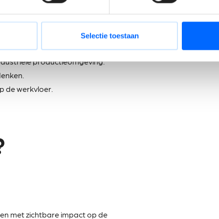
j van jou?
ijkbare technische opleiding.
Selectie toestaan
ing komen in aanmerking.
industriële productieomgeving.
denken.
p de werkvloer.
?
ten met zichtbare impact op de