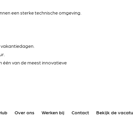
innen een sterke technische omgeving.
 vakantiedagen.
ur.
en één van de meest innovatieve
Hub
Over ons
Werken bij
Contact
Bekijk de vacat