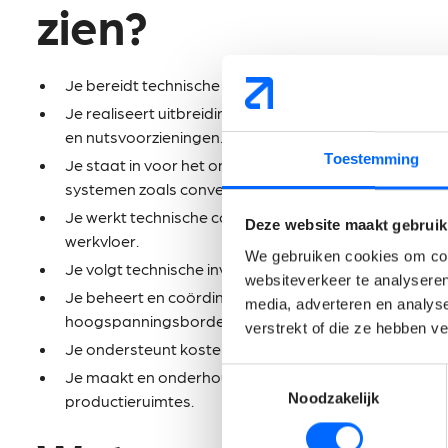
zien?
Je bereidt technische projecten voor en begeleidt de
Je realiseert uitbreidingen en aanpassingen aan pro
en nutsvoorzieningen.
Toestemming
Je staat in voor het ontwerp, de implementatie en op
systemen zoals conveyors, manipulatoren, heftafels, 
Je werkt technische concepten uit en vertaalt deze 
Deze website maakt gebruik
werkvloer.
We gebruiken cookies om cont
Je volgt technische investeringsprojecten op vlak van 
websiteverkeer te analyseren
Je beheert en coördineert wettelijke keuringen van tec
media, adverteren en analys
hoogspanningsborden en behandelingstoestellen.
verstrekt of die ze hebben v
Je ondersteunt kostenbesparings- en optimalisatie
Toestemmingsselectie
Je maakt en onderhoudt technische layouts van ge
Noodzakelijk
productieruimtes.