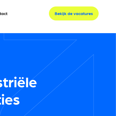
tact
tact
Bekijk de vacatures
Bekijk de vacatures
triële
ties