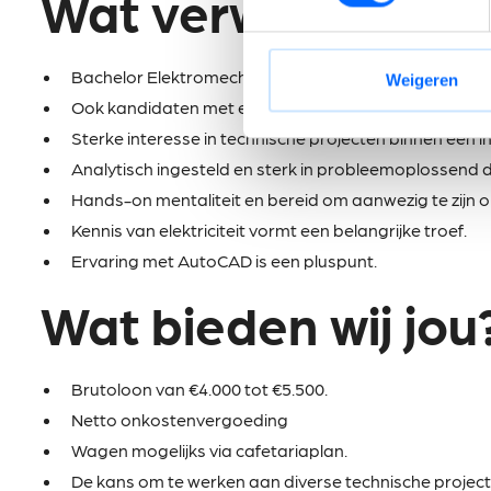
Wat verwachten wi
Bachelor Elektromechanica, Elektriciteit of een vergel
Weigeren
Ook kandidaten met een eerste relevante werkervar
Sterke interesse in technische projecten binnen een 
Analytisch ingesteld en sterk in probleemoplossend 
Hands-on mentaliteit en bereid om aanwezig te zijn o
Kennis van elektriciteit vormt een belangrijke troef.
Ervaring met AutoCAD is een pluspunt.
Wat bieden wij jou
Brutoloon van €4.000 tot €5.500.
Netto onkostenvergoeding
Wagen mogelijks via cafetariaplan.
De kans om te werken aan diverse technische projec