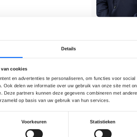
ze van ontwerp tot oplevering.
ductiegebouwen, technische installaties
Details
timalisatie van material handling
AGV's en vorkliften.
naar praktische oplossingen op de
 van cookies
ent en advertenties te personaliseren, om functies voor social
planning, budget, kwaliteit en veiligheid.
. Ook delen we informatie over uw gebruik van onze site met on
hnische installaties, laag- en
e. Deze partners kunnen deze gegevens combineren met andere i
erzameld op basis van uw gebruik van hun services.
projecten binnen de productieomgeving.
bouwen, werkplaatsen en
Voorkeuren
Statistieken