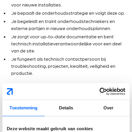
voor nieuwe installaties.
Je bepaalt de onderhoudsstrategie en volgt deze op.
Je begeleidt en traint onderhoudstechniekers en
externe partijen in nieuwe onderhoudsplannen.
Je zorgt voor up-to-date documentatie en bent
technisch installatieverantwoordelijke voor een deel
van de site.
Je fungeert als technisch contactpersoon bij
troubleshooting, projecten, kwaliteit, veiligheid en
productie.
Wat verwachten wij van
jou?
Toestemming
Details
Over
Je hebt een masterdiploma in een technische richting,
bij voorkeur Electromechanica, en minstens 5 jaar
Deze website maakt gebruik van cookies
relevante ervaring.