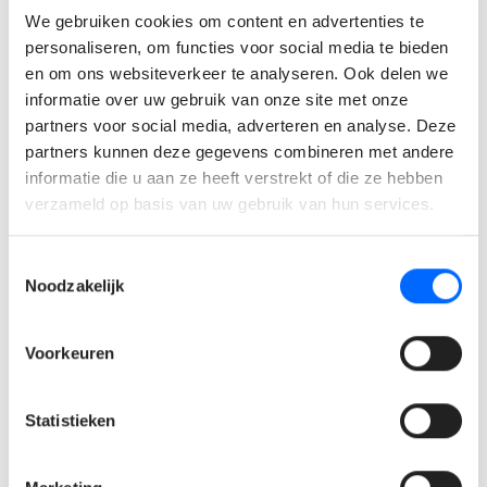
We gebruiken cookies om content en advertenties te
Je hebt ervaring met HVAC, utilities, meet- en
personaliseren, om functies voor social media te bieden
regeltechnieken.
en om ons websiteverkeer te analyseren. Ook delen we
Je communiceert vlot in het Nederlands en Engels.
informatie over uw gebruik van onze site met onze
Wat bieden wij jou?
partners voor social media, adverteren en analyse. Deze
partners kunnen deze gegevens combineren met andere
informatie die u aan ze heeft verstrekt of die ze hebben
Een zeer mooie maandverloning: €4000 - €5000 bruto /
verzameld op basis van uw gebruik van hun services.
maand afhankelijk van jouw kennis en ervaring.
Een uitdagende en ondernemende werkomgeving met
Toestemmingsselectie
ruimte voor persoonlijke ontwikkeling.
Noodzakelijk
Een competitief salaris vanaf €4.000 met extralegale
voordelen zoals groepsverzekering,
Voorkeuren
hospitalisatieverzekering en tandverzekering.
Flex Income Plan met o.a. fietsleasing en multimedia-
aankoop.
Statistieken
20 wettelijke verlofdagen aangevuld met 12 ADV-
dagen, allemaal vrij te kiezen.