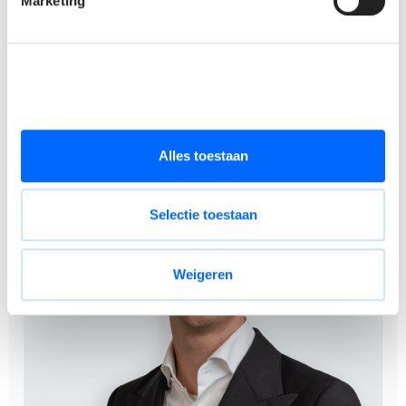
Marketing
Bonus volgens CAO nr. 90.
Maaltijdcheques van €8 per gewerkte dag.
Glijdende uurroosters en een thuiswerkdag voor een
goede werk-privébalans.
Alles toestaan
Selectie toestaan
Weigeren