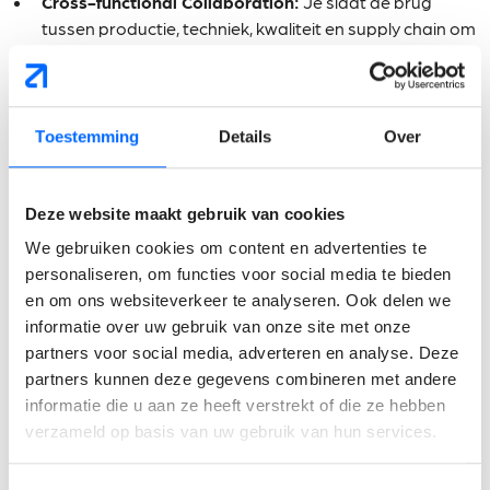
Cross-functional Collaboration:
Je slaat de brug
tussen productie, techniek, kwaliteit en supply chain om
neuzen in dezelfde, gestroomlijnde richting te krijgen.
Wat verwachten wij van
Toestemming
Details
Over
jou?
Opleiding:
Je hebt een bachelor- of masterdiploma in
Deze website maakt gebruik van cookies
een technische of engineering richting (of bent
We gebruiken cookies om content en advertenties te
gelijkwaardig door track record).
personaliseren, om functies voor social media te bieden
Ervaring:
Relevante ervaring binnen een
en om ons websiteverkeer te analyseren. Ook delen we
productieomgeving. Ervaring met of een sterke basis in
informatie over uw gebruik van onze site met onze
CI-methodologieën (zoals Lean, Six Sigma, 5S) is een
partners voor social media, adverteren en analyse. Deze
absolute troef.
partners kunnen deze gegevens combineren met andere
Mindset:
Je beschikt over een scherp analytisch
informatie die u aan ze heeft verstrekt of die ze hebben
vermogen en een pragmatische, oplossingsgerichte
verzameld op basis van uw gebruik van hun services.
instelling.
Soft Skills:
Je bent communicatief sterk, empathisch