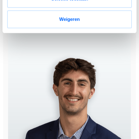
onderneming. Je krijgt volop de ruimte voor
persoonlijke ontwikkeling en reële
doorgroeimogelijkheden.
Weigeren