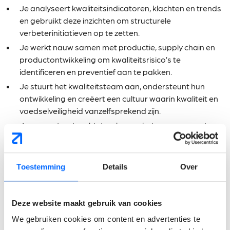
Je analyseert kwaliteitsindicatoren, klachten en trends
en gebruikt deze inzichten om structurele
verbeterinitiatieven op te zetten.
Je werkt nauw samen met productie, supply chain en
productontwikkeling om kwaliteitsrisico’s te
identificeren en preventief aan te pakken.
Je stuurt het kwaliteitsteam aan, ondersteunt hun
ontwikkeling en creëert een cultuur waarin kwaliteit en
voedselveiligheid vanzelfsprekend zijn.
Je rapporteert rechtstreeks aan het management en
adviseert rond strategische beslissingen met
betrekking tot kwaliteit en compliance.
Toestemming
Details
Over
Wat verwachten wij van
jou?
Deze website maakt gebruik van cookies
We gebruiken cookies om content en advertenties te
Je beschikt over een bachelor- of masterdiploma in