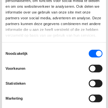
personaliseren, om functies voor social media te bieden
een voedingskundige, wetenschappelijke of technische
en om ons websiteverkeer te analyseren. Ook delen we
richting.
informatie over uw gebruik van onze site met onze
Je hebt meerdere jaren ervaring binnen quality
partners voor social media, adverteren en analyse. Deze
assurance of kwaliteitsmanagement in een
partners kunnen deze gegevens combineren met andere
productieomgeving.
informatie die u aan ze heeft verstrekt of die ze hebben
Je bent vertrouwd met kwaliteits- en
verzameld op basis van uw gebruik van hun services.
voedselveiligheidsstandaarden zoals HACCP, IFS, BRC
of gelijkaardige normen.
Toestemmingsselectie
Je combineert een strategische visie met een
Noodzakelijk
pragmatische aanpak en weet mensen te
enthousiasmeren rond kwaliteitsdoelstellingen.
Voorkeuren
Wat bieden wij jou?
Statistieken
Een aantrekkelijk bruto maandsalaris tot €6.000,
afhankelijk van jouw ervaring en expertise.
Marketing
Een bedrijfswagen met tankkaart voor professioneel
en privégebruik.