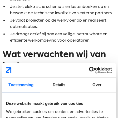
Je stelt elektrische schema's en lastenboeken op en
bewaakt de technische kwaliteit van externe partners.
Je volgt projecten op de werkvloer op en realiseert
optimalisaties.
Je draagt actief bij aan een veilige, betrouwbare en
efficiënte werkomgeving voor operatoren.
Wat verwachten wij van
jou?
Je hebt enkele jaren relevante ervaring binnen een
industriële omgeving.
Toestemming
Details
Over
Je beschikt over brede technische kennis van
automatisatie, sensoren, actuatoren en PLC-
Deze website maakt gebruik van cookies
systemen.
We gebruiken cookies om content en advertenties te
Je bent een proactieve initiatiefnemer die zelfstandig
personaliseren, om functies voor social media te bieden