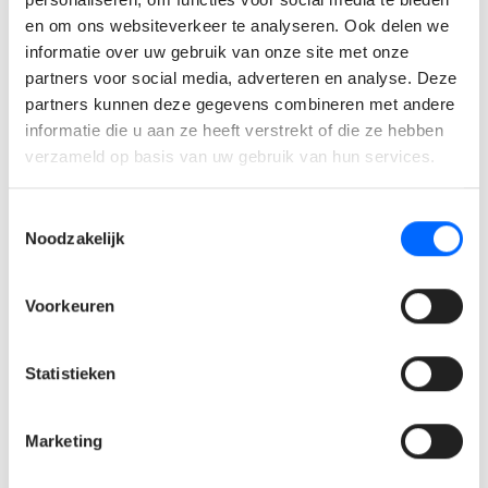
complexe problemen kan analyseren en oplossen.
en om ons websiteverkeer te analyseren. Ook delen we
Wat bieden wij jou?
informatie over uw gebruik van onze site met onze
partners voor social media, adverteren en analyse. Deze
partners kunnen deze gegevens combineren met andere
Een zeer mooie maandverloning: €4.000 - €5.300 bruto
informatie die u aan ze heeft verstrekt of die ze hebben
/ maand afhankelijk van jouw kennis en ervaring.
verzameld op basis van uw gebruik van hun services.
Uitgebreid verlofstelsel en flexibel uurrooster met
mogelijkheid tot thuiswerk.
Toestemmingsselectie
Wagen + tankkaart.
Noodzakelijk
Maaltijdcheques €10
Hospitalisatie- en groepsverzekering.
Voorkeuren
Mogelijkheid tot fietsleasing.
Investering in jouw ontwikkeling via een state-of-the-
Statistieken
art opleidingscentrum.
Tal van mogelijkheden om jouw loopbaan verder uit te
bouwen.
Marketing
Mooie kortingen op producten en voordelen via een