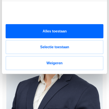
benefits@work platform.
Alles toestaan
Selectie toestaan
Weigeren