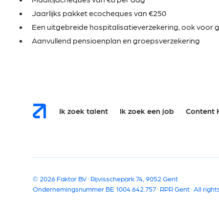
Jaarlijks pakket ecocheques van €250
Een uitgebreide hospitalisatieverzekering, ook voor 
Aanvullend pensioenplan en groepsverzekering
Ik zoek talent
Ik zoek een job
Content 
© 2026 Faktor BV · Rijvisschepark 74, 9052 Gent
Ondernemingsnummer BE 1004.642.757 · RPR Gent · All right