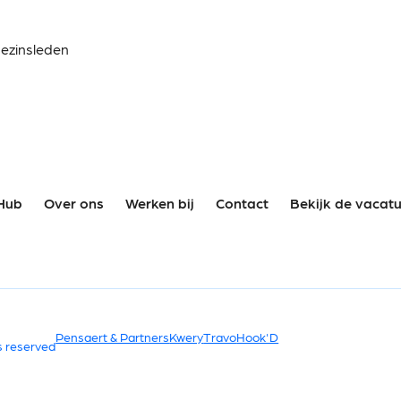
gezinsleden
Hub
Over ons
Werken bij
Contact
Bekijk de vacat
Pensaert & Partners
Kwery
Travo
Hook'D
s reserved