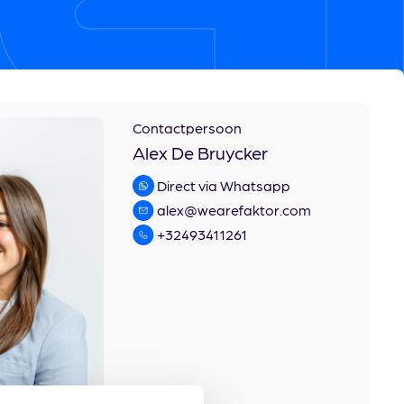
Contactpersoon
Alex De Bruycker
Direct via Whatsapp
alex@wearefaktor.com
+32493411261