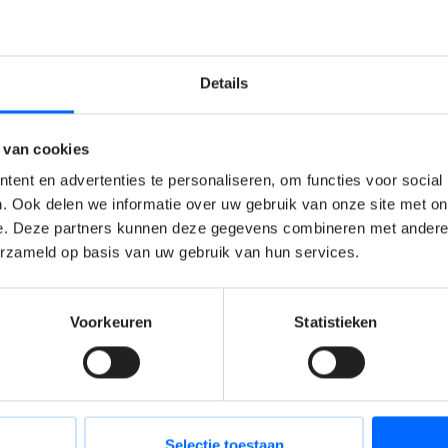
en team onderhouds- en
Details
en biedt technische expertise waar nodig
op en werkt mee aan duurzame
 van cookies
ent en advertenties te personaliseren, om functies voor social
erde technische werkzaamheden
. Ook delen we informatie over uw gebruik van onze site met on
an interventies
e. Deze partners kunnen deze gegevens combineren met andere i
n tot een minimum te beperken
erzameld op basis van uw gebruik van hun services.
 betrouwbaarheid en efficiëntie
stallaties en optimalisatietrajecten
Voorkeuren
Statistieken
ak en verhoogde
 van werken binnen het team
j van jou?
Selectie toestaan