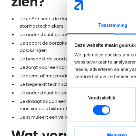
zien?
Je coördineert de dagelijkse werkzaamheden van e
Toestemming
storingstechniekers
Je ondersteunt bij complexe technische interventies 
Je spoort de oorzaken van terugkerende defecten 
Deze website maakt gebruik
oplossingen
We gebruiken cookies om cont
Je bewaakt de voortgang en kwaliteit van uitgevo
websiteverkeer te analyseren
Je zorgt voor een correcte registratie en opvolging v
media, adverteren en analys
Je stemt af met productie om technische stilstande
verstrekt of die ze hebben v
Je begeleidt technische verbeterprojecten gericht op
Toestemmingsselectie
Je ondersteunt bij technische aanpassingen, nieuwe in
Noodzakelijk
Je draagt bij aan een preventieve onderhoudsaanp
machinebeschikbaarheid
Je stimuleert een veilige en gestructureerde manier
Wat verwachten wi
Weigeren