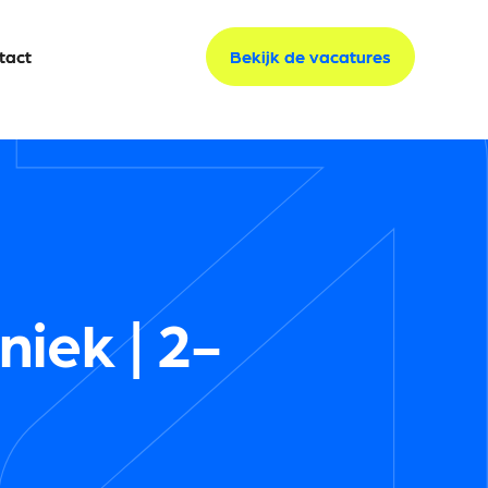
tact
tact
Bekijk de vacatures
Bekijk de vacatures
iek | 2-