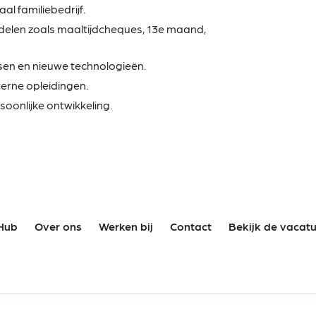
aal familiebedrijf.
rdelen zoals maaltijdcheques, 13e maand,
nsen en nieuwe technologieën.
terne opleidingen.
oonlijke ontwikkeling.
Hub
Over ons
Werken bij
Contact
Bekijk de vacat