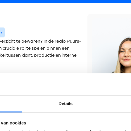
r
verzicht te bewaren? In de regio Puurs-
 cruciale rol te spelen binnen een
kel tussen klant, productie en interne
npakket
Details
 van cookies
ieplanning.