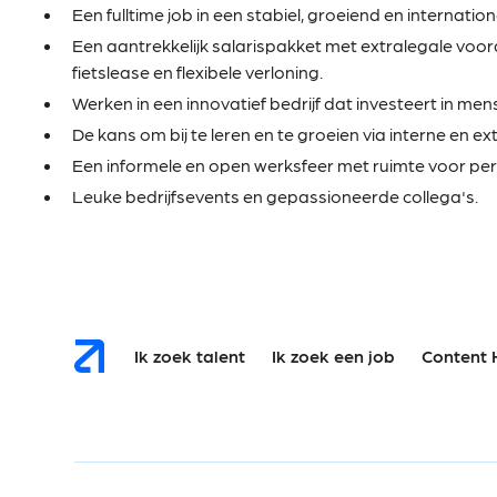
Een fulltime job in een stabiel, groeiend en internation
Een aantrekkelijk salarispakket met extralegale voo
fietslease en flexibele verloning.
Werken in een innovatief bedrijf dat investeert in me
De kans om bij te leren en te groeien via interne en ex
Een informele en open werksfeer met ruimte voor pers
Leuke bedrijfsevents en gepassioneerde collega's.
Ik zoek talent
Ik zoek een job
Content 