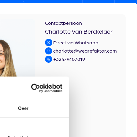
Contactpersoon
Charlotte Van Berckelaer
Direct via Whatsapp
charlotte@wearefaktor.com
+32479407019
Over