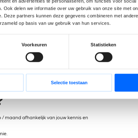
ent en advertenties te personaliseren, om functies voor social
e bevestigen en te realiseren.
. Ook delen we informatie over uw gebruik van onze site met on
ligheidsvoorraad in.
e. Deze partners kunnen deze gegevens combineren met andere i
 op.
erzameld op basis van uw gebruik van hun services.
den grondstoffen te voorzien.
j van jou?
Voorkeuren
Statistieken
dig door ervaring.
.
kken in het Frans en Engels.
Selectie toestaan
?
 / maand afhankelijk van jouw kennis en
mie.