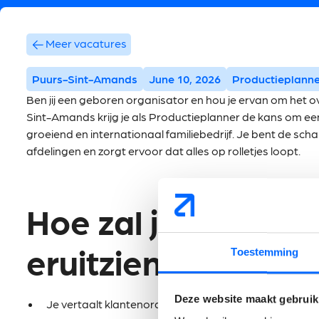
Meer vacatures
Puurs-Sint-Amands
June 10, 2026
Productieplanne
Ben jij een geboren organisator en hou je ervan om het o
Sint-Amands krijg je als Productieplanner de kans om een
groeiend en internationaal familiebedrijf. Je bent de scha
afdelingen en zorgt ervoor dat alles op rolletjes loopt.
Hoe zal jouw take
eruitzien?
Toestemming
Deze website maakt gebruik
Je vertaalt klantenorders naar een efficiënte product