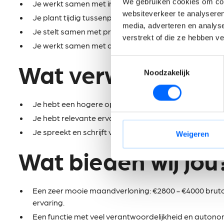
We gebruiken cookies om cont
Je werkt samen met interne sales om levertermijnen t
websiteverkeer te analyseren
Je plant tijdig tussenproducten en producten met vei
media, adverteren en analys
Je stelt samen met productie de personeelsbezetting
verstrekt of die ze hebben v
Je werkt samen met aankoop om de juiste hoeveelhe
Toestemmingsselectie
Wat verwachten wi
Noodzakelijk
Je hebt een hogere opleiding (bachelor) of gelijkwaar
Je hebt relevante ervaring in een planningsomgeving
Je spreekt en schrijft vlot Nederlands en kan je uitdru
Weigeren
Wat bieden wij jou
Een zeer mooie maandverloning: €2800 - €4000 bruto
ervaring.
Een functie met veel verantwoordelijkheid en autono