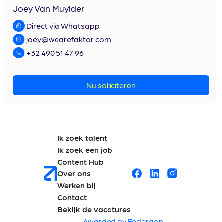
Joey Van Muylder
Direct via Whatsapp
joey@wearefaktor.com
+32 490 51 47 96
Nu solliciteren
Ik zoek talent
Ik zoek een job
Content Hub
Over ons
Werken bij
Contact
Bekijk de vacatures
Awarded by Federgon