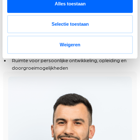
Bonusregeling 8%
Alles toestaan
Een uitdagende managementfunctie met veel
autonomie en impact
Selectie toestaan
De mogelijkheid om technische verbeteringen en
investeringsprojecten mee vorm te geven
Een stabiele en innovatieve werkomgeving binnen een
Weigeren
internationaal familiebedrijf
Ruimte voor persoonlijke ontwikkeling, opleiding en
doorgroeimogelijkheden