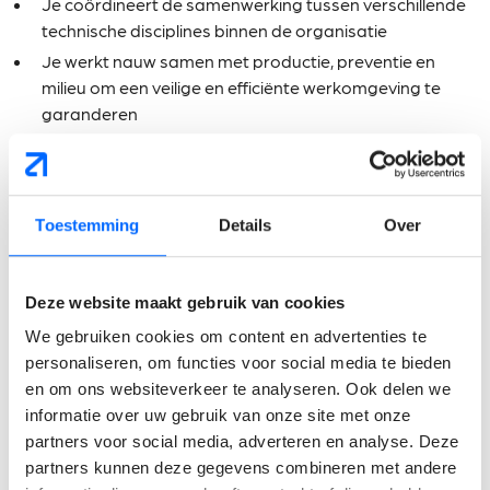
Je coördineert de samenwerking tussen verschillende
technische disciplines binnen de organisatie
Je werkt nauw samen met productie, preventie en
milieu om een veilige en efficiënte werkomgeving te
garanderen
Wat verwachten wij van
jou?
Toestemming
Details
Over
Bachelor of master in Elektromechanica of een
gelijkaardige technische richting
Deze website maakt gebruik van cookies
Minstens 5 jaar ervaring binnen een technische functie
We gebruiken cookies om content en advertenties te
in een industriële productieomgeving
personaliseren, om functies voor social media te bieden
Ervaring met onderhoudsmanagement en technische
en om ons websiteverkeer te analyseren. Ook delen we
optimalisaties
informatie over uw gebruik van onze site met onze
partners voor social media, adverteren en analyse. Deze
Sterke analytische vaardigheden en een
partners kunnen deze gegevens combineren met andere
gestructureerde aanpak